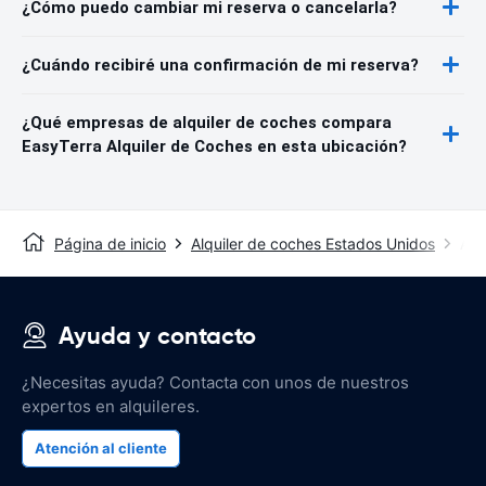
¿Cómo puedo cambiar mi reserva o cancelarla?
¿Cuándo recibiré una confirmación de mi reserva?
¿Qué empresas de alquiler de coches compara
EasyTerra Alquiler de Coches en esta ubicación?
Página de inicio
Alquiler de coches Estados Unidos
Alq
Ayuda y contacto
¿Necesitas ayuda? Contacta con unos de nuestros
expertos en alquileres.
Atención al cliente