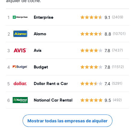
alquiler de coche.
Enterprise
9.1
(2409)
N
Alamo
8.8
(10701)
N
Avis
7.8
(7437)
N
Budget
7.8
(11512)
N
Dollar Rent a Car
7.4
(5291)
N
National Car Rental
9.5
(492)
N
Mostrar todas las empresas de alquiler