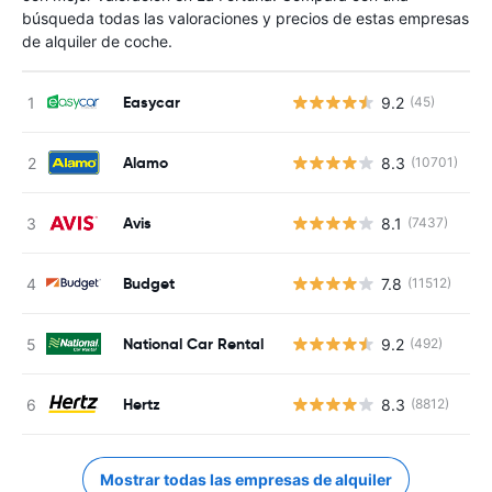
búsqueda todas las valoraciones y precios de estas empresas
de alquiler de coche.
Easycar
9.2
(45)
N
Alamo
8.3
(10701)
N
Avis
8.1
(7437)
N
Budget
7.8
(11512)
N
National Car Rental
9.2
(492)
N
Hertz
8.3
(8812)
N
Mostrar todas las empresas de alquiler