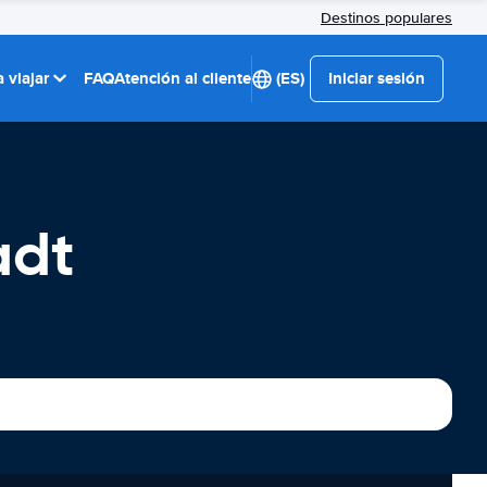
Destinos populares
 viajar
FAQ
Atención al cliente
(ES)
Iniciar sesión
adt