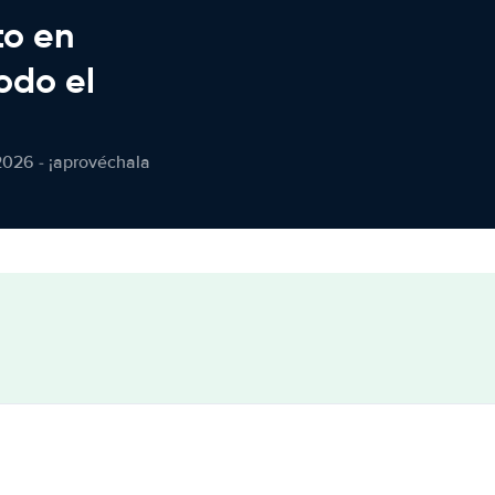
to en
odo el
2026 - ¡aprovéchala