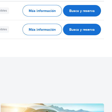
Más información
Busca y reserva
nibles
Más información
Busca y reserva
nibles