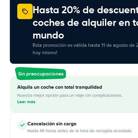
Hasta 20% de descuen
coches de alquiler en t
mundo
Esta promoción es válida hasta 11 de agosto de 
hoy mismo!
Sin preocupaciones
Alquila un coche con total tranquilidad
Nuestra mejor opción para un viaje sin complicaciones.
Leer más
Cancelación
sin cargo
Hasta 48 horas antes de la hora de recogida acordada