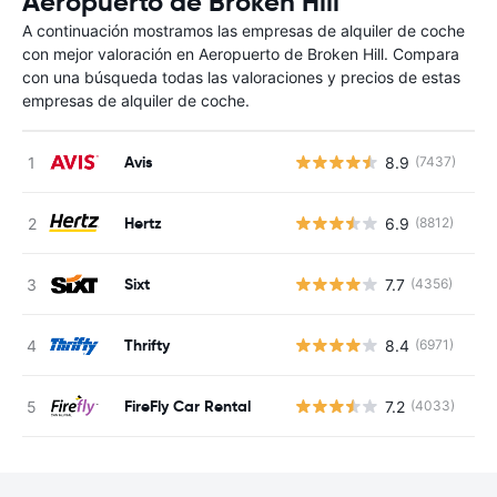
Aeropuerto de Broken Hill
A continuación mostramos las empresas de alquiler de coche
con mejor valoración en Aeropuerto de Broken Hill. Compara
con una búsqueda todas las valoraciones y precios de estas
empresas de alquiler de coche.
Avis
8.9
(7437)
N
Hertz
6.9
(8812)
N
Sixt
7.7
(4356)
N
Thrifty
8.4
(6971)
N
FireFly Car Rental
7.2
(4033)
N