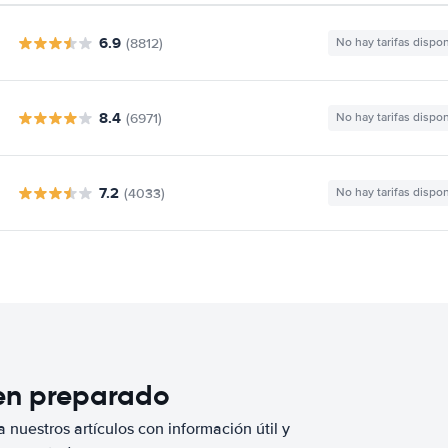
6.9
(8812)
No hay tarifas dispo
8.4
(6971)
No hay tarifas dispo
7.2
(4033)
No hay tarifas dispo
ien preparado
 nuestros artículos con información útil y