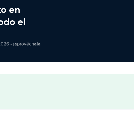
to en
odo el
2026 - ¡aprovéchala