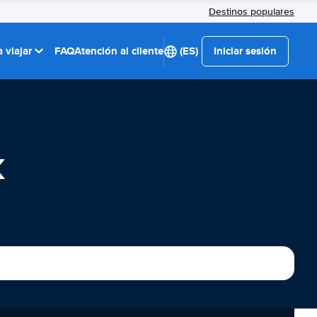
Destinos populares
 viajar
FAQ
Atención al cliente
(ES)
Iniciar sesión
k