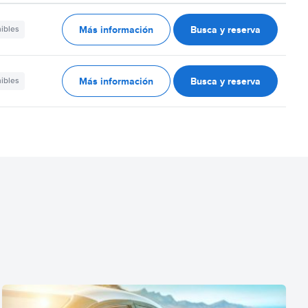
Más información
Busca y reserva
nibles
Más información
Busca y reserva
nibles