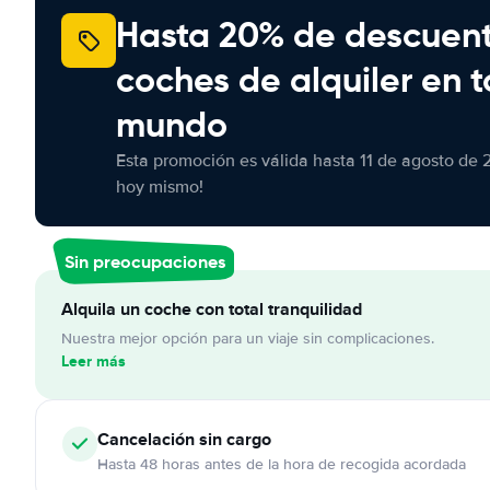
Hasta 20% de descuen
coches de alquiler en t
mundo
Esta promoción es válida hasta 11 de agosto de 
hoy mismo!
Sin preocupaciones
Alquila un coche con total tranquilidad
Nuestra mejor opción para un viaje sin complicaciones.
Leer más
Cancelación
sin cargo
Hasta 48 horas antes de la hora de recogida acordada