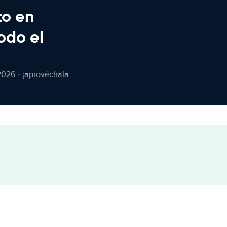
to en
odo el
2026 - ¡aprovéchala