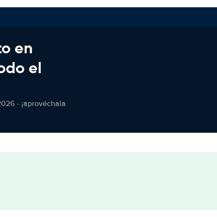
to en
odo el
2026 - ¡aprovéchala