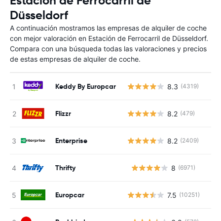
Estación de Ferrocarril de
Düsseldorf
A continuación mostramos las empresas de alquiler de coche
con mejor valoración en Estación de Ferrocarril de Düsseldorf.
Compara con una búsqueda todas las valoraciones y precios
de estas empresas de alquiler de coche.
Keddy By Europcar
8.3
(4319)
Flizzr
8.2
(479)
Enterprise
8.2
(2409)
Thrifty
8
(6971)
N
Europcar
7.5
(10251)