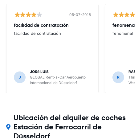
05-07-2018
facilidad de contratación
fenomenal
facilidad de contratación
fenomenal
JOSé LUIS
RAFA
J
GLOBAL Rent-a-Car Aeropuerto
R
Thrif
Internacional de Düsseldorf
Weez
Ubicación del alquiler de coches
Estación de Ferrocarril de
Düsseldorf.