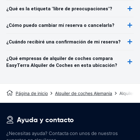
¿Qué es la etiqueta "libre de preocupaciones"?
¿Cómo puedo cambiar mi reserva o cancelarla?
¿Cuándo recibiré una confirmación de mi reserva?
¿Qué empresas de alquiler de coches compara
EasyTerra Alquiler de Coches en esta ubicación?
Página de inicio
Alquiler de coches Alemania
Alquiler d
Ayuda y contacto
¿Necesitas ayuda? Contacta con unos de nuestros