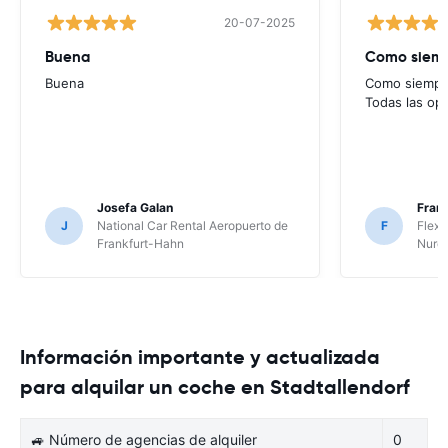
20-07-2025
Buena
Como siempr
Buena
Como siempre
Todas las op
Josefa Galan
Franc
J
National Car Rental Aeropuerto de
F
Flex 
Frankfurt-Hahn
Nure
Información importante y actualizada
para alquilar un coche en Stadtallendorf
🚙 Número de agencias de alquiler
0