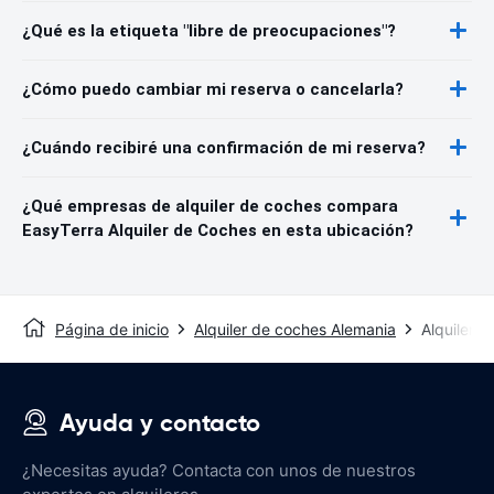
¿Qué es la etiqueta "libre de preocupaciones"?
¿Cómo puedo cambiar mi reserva o cancelarla?
¿Cuándo recibiré una confirmación de mi reserva?
¿Qué empresas de alquiler de coches compara
EasyTerra Alquiler de Coches en esta ubicación?
Página de inicio
Alquiler de coches Alemania
Alquiler 
Ayuda y contacto
¿Necesitas ayuda? Contacta con unos de nuestros