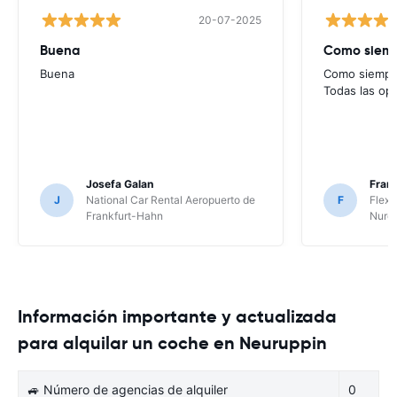
20-07-2025
Buena
Como siempr
Buena
Como siempre
Todas las op
Josefa Galan
Franc
J
National Car Rental Aeropuerto de
F
Flex 
Frankfurt-Hahn
Nure
Información importante y actualizada
para alquilar un coche en Neuruppin
🚙 Número de agencias de alquiler
0