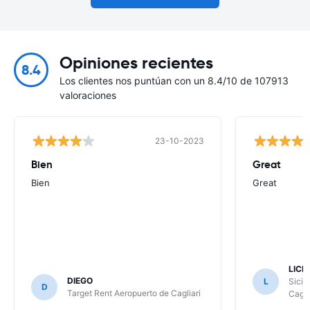
Opiniones recientes
8.4
Los clientes nos puntúan con un 8.4/10 de 107913
valoraciones
23-10-2023
Bien
Great
Bien
Great
LICE
DIEGO
L
Sicil
D
Target Rent Aeropuerto de Cagliari
Cagli