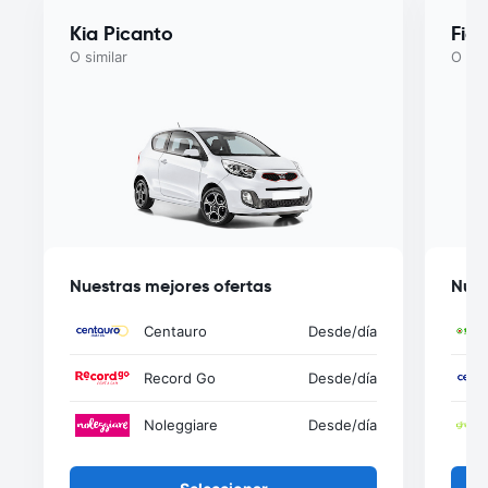
Kia Picanto
Fiat
O similar
O sim
Nuestras mejores ofertas
Nues
Centauro
Desde
/día
Record Go
Desde
/día
Noleggiare
Desde
/día