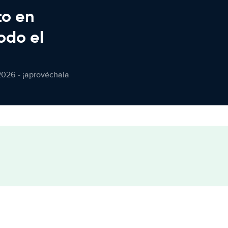
to en
odo el
2026 - ¡aprovéchala