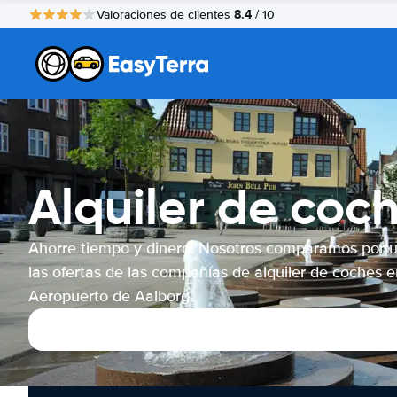
8.4
Valoraciones de clientes
/ 10
Alquiler de coc
Ahorre tiempo y dinero. Nosotros comparamos por 
las ofertas de las compañías de alquiler de coches e
Aeropuerto de Aalborg.