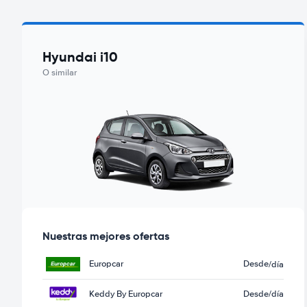
Hyundai i10
O similar
Nuestras mejores ofertas
Europcar
Desde
/día
Keddy By Europcar
Desde
/día